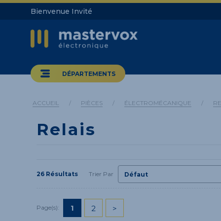
Bienvenue Invité
DÉPARTEMENTS
ACCUEIL
/
PIÈCES
/
ÉLECTROMÉCANIQUE
/
RE
Relais
26 Résultats
Trier Par
1
2
>
Page(s):