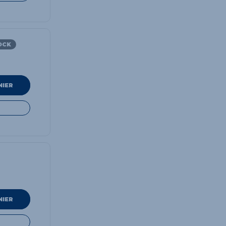
OCK
NIER
NIER