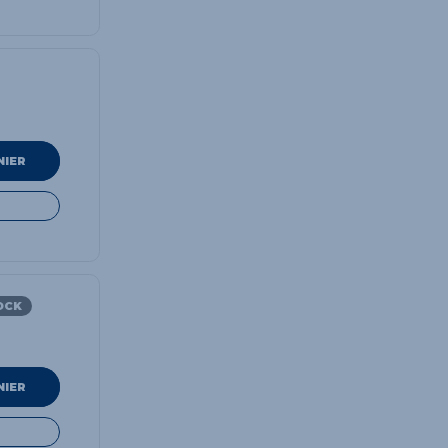
NIER
OCK
NIER