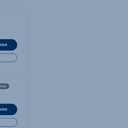
NIER
OCK
NIER