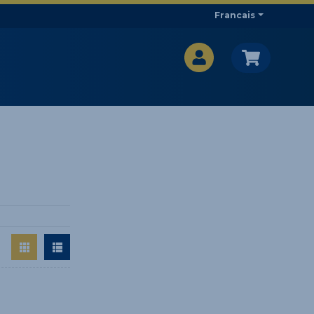
Francais
CA$
CA$
: