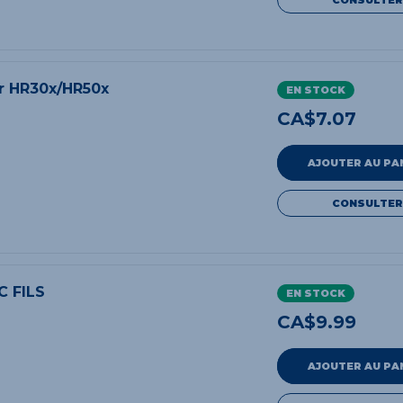
 HR30x/HR50x
EN STOCK
CA$
7.07
AJOUTER AU PA
CONSULTER
C FILS
EN STOCK
CA$
9.99
AJOUTER AU PA