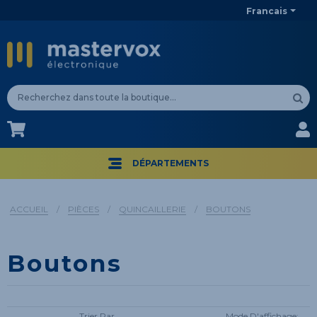
Francais
CA$
CA$
DÉPARTEMENTS
ACCUEIL
/
PIÈCES
/
QUINCAILLERIE
/
BOUTONS
Boutons
Trier Par
Mode D'affichage: