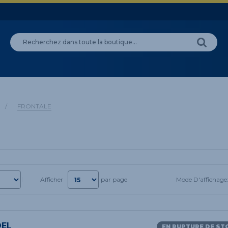
/
FRONTALE
Mode D'affichage
Afficher
par page
DEL
EN RUPTURE DE ST