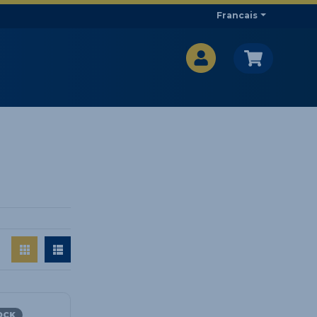
Francais
CA$
CA$
:
OCK