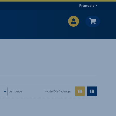
Francais
CA$
CA$
Mode D'affichage:
par page