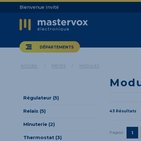
Bienvenue Invité
DÉPARTEMENTS
ACCUEIL
/
PIÈCES
/
MODULES
Modu
Régulateur (5)
Relais (5)
43 Résultats
Minuterie (2)
1
Page(s):
Thermostat (3)