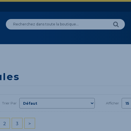
les
Trier Par
Afficher
2
3
>