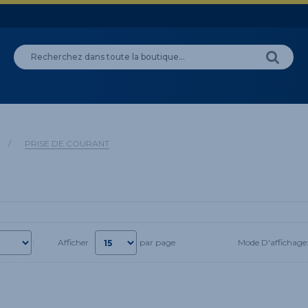
/
PRISE DE COURANT
Mode D'affichage
Afficher
par page