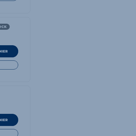
OCK
NIER
NIER