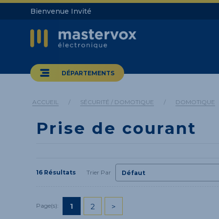
Bienvenue Invité
DÉPARTEMENTS
ACCUEIL
/
SÉCURITÉ / DOMOTIQUE
/
DOMOTIQUE
Prise de courant
16 Résultats
Trier Par
1
2
>
Page(s):