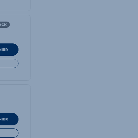
OCK
NIER
NIER