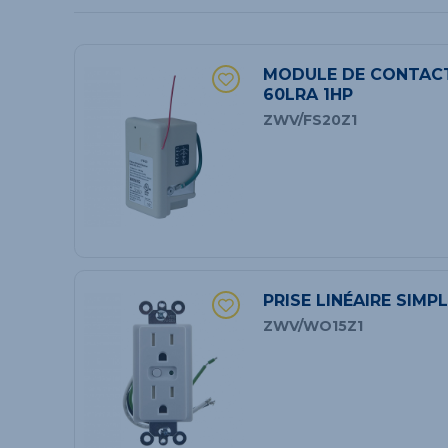
MODULE DE CONTACT
60LRA 1HP
ZWV/FS20Z1
PRISE LINÉAIRE SIMP
ZWV/WO15Z1