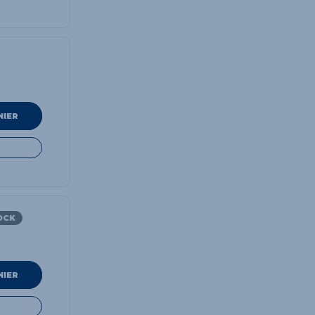
NIER
OCK
NIER