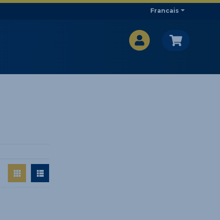
Francais
CA$
CA$
: