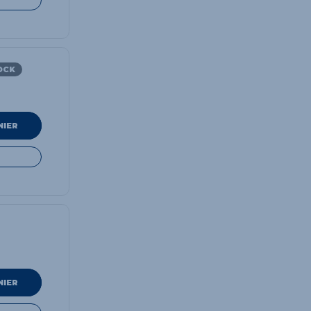
OCK
NIER
NIER