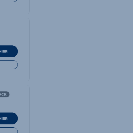
NIER
OCK
NIER