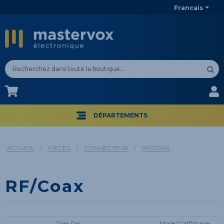
Francais
CA$
CA$
DÉPARTEMENTS
ACCUEIL
/
PIÈCES
/
CONNECTEUR
/
RF/COAX
RF/Coax
Trier Par
Mode D'affichage: