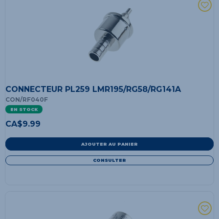
CONNECTEUR PL259 LMR195/RG58/RG141A
CON/RF040F
EN STOCK
CA$
9.99
AJOUTER AU PANIER
CONSULTER