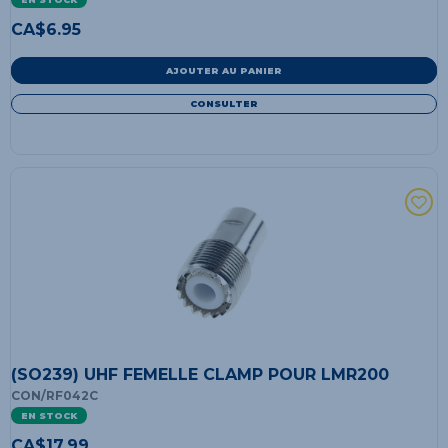
CA$
6.95
AJOUTER AU PANIER
CONSULTER
(SO239) UHF FEMELLE CLAMP POUR LMR200
CON/RF042C
EN STOCK
CA$
17.99