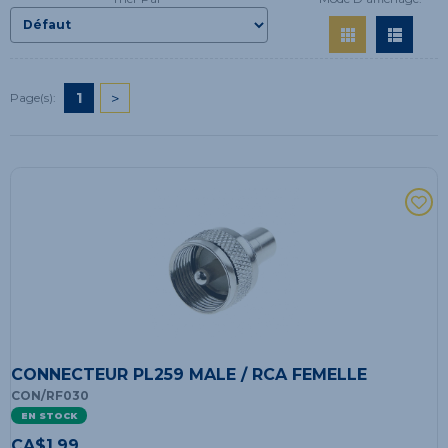
1
>
Page(s):
CONNECTEUR PL259 MALE / RCA FEMELLE
CON/RF030
EN STOCK
CA$
1.99