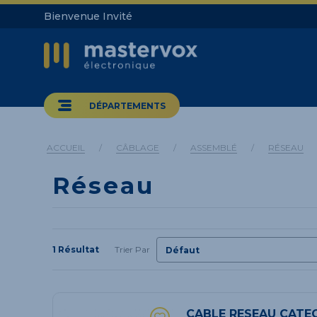
Bienvenue Invité
DÉPARTEMENTS
ACCUEIL
/
CÂBLAGE
/
ASSEMBLÉ
/
RÉSEAU
Réseau
1 Résultat
Trier Par
CABLE RESEAU CATEG