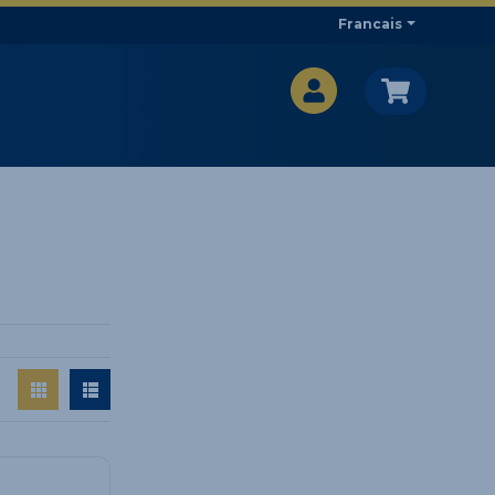
Francais
CA$
CA$
: