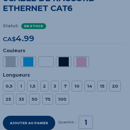
ETHERNET CAT6
Statut:
EN STOCK
4.99
CA$
Couleurs
Longueurs
0,5
1
1,5
2
3
7
10
14
15
20
25
35
50
75
100
Quantité :
AJOUTER AU PANIER