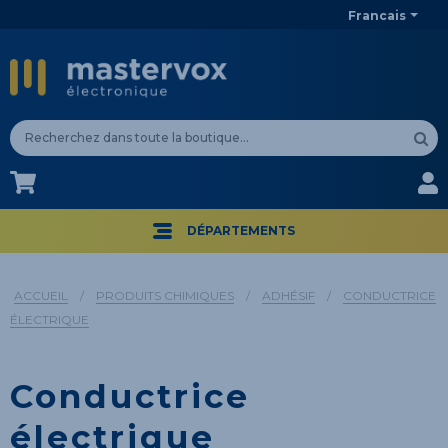
Francais
CA$
CA$
DÉPARTEMENTS
ACCUEIL
/
PRODUITS CHIMIQUES
/
ADHÉSIF
/
CONDUCTRICE
ÉLECTRIQUE
Conductrice
électrique