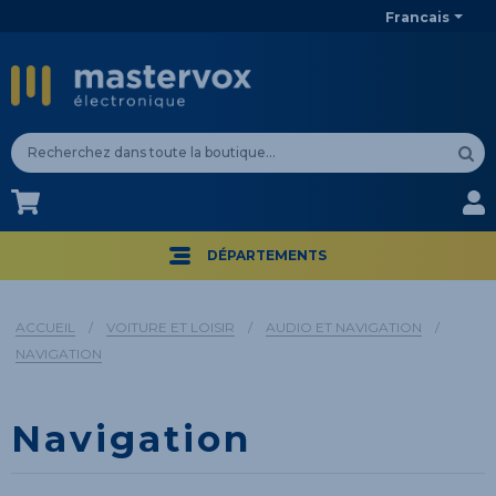
Francais
CA$
CA$
DÉPARTEMENTS
ACCUEIL
/
VOITURE ET LOISIR
/
AUDIO ET NAVIGATION
/
NAVIGATION
Navigation