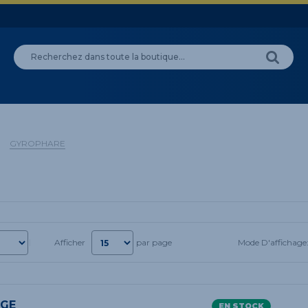
GYROPHARE
Mode D'affichage
Afficher
par page
UGE
EN STOCK