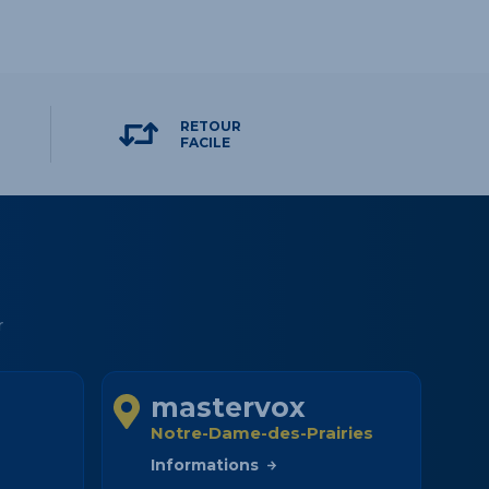
RETOUR
FACILE
r
mastervox
Notre-Dame-des-Prairies
Informations