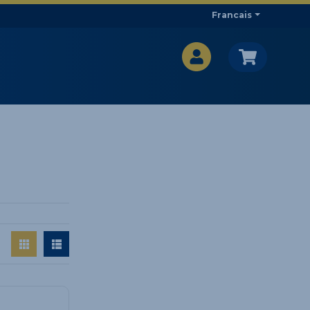
Francais
CA$
CA$
: