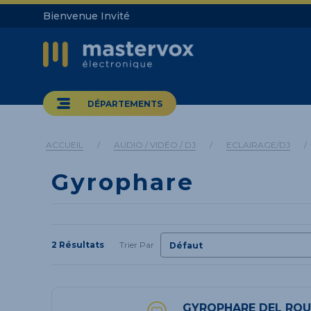
Bienvenue Invité
DÉPARTEMENTS
ACCUEIL
/
AUDIO / VIDÉO / DJ
/
ECLAIRAGE/DJ
/
Gyrophare
2 Résultats
Trier Par
GYROPHARE DEL RO