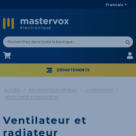
Francais
CA$
CA$
DÉPARTEMENTS
ACCUEIL
/
INFORMATIQUE / RÉSEAU
/
COMPOSANTS
/
VENTILATEUR ET RADIATEUR
Ventilateur et
radiateur