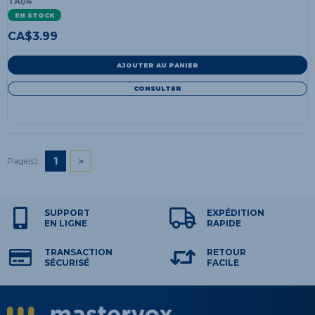
TA1/4
EN STOCK
CA$
3.99
AJOUTER AU PANIER
CONSULTER
1
>
Page(s):
SUPPORT
EXPÉDITION
EN LIGNE
RAPIDE
TRANSACTION
RETOUR
SÉCURISÉ
FACILE