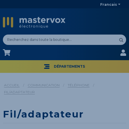
Francais
CA$
CA$
DÉPARTEMENTS
ACCUEIL
/
COMMUNICATION
/
TÉLÉPHONE
/
FIL/ADAPTATEUR
Fil/adaptateur