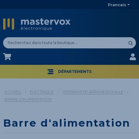
Francais
CA$
CA$
DÉPARTEMENTS
ACCUEIL
/
ÉLECTRIQUE
/
INTERRUPTEUR/PRISE/DOUILLE
/
BARRE D'ALIMENTATION
Barre d'alimentation