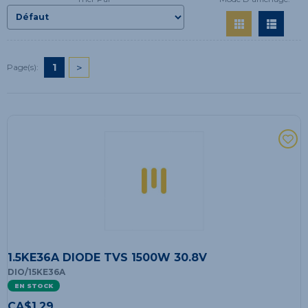
1
>
Page(s):
1.5KE36A DIODE TVS 1500W 30.8V
DIO/15KE36A
EN STOCK
CA$
1.29