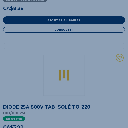
CA$
8.36
AJOUTER AU PANIER
CONSULTER
DIODE 25A 800V TAB ISOLÉ TO-220
DIO/D8025L
EN STOCK
CA$
3.99