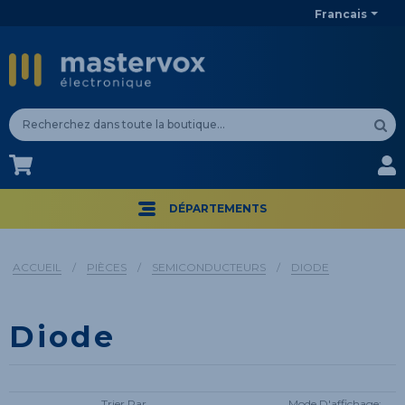
Francais
CA$
CA$
DÉPARTEMENTS
ACCUEIL
/
PIÈCES
/
SEMICONDUCTEURS
/
DIODE
Diode
Trier Par
Mode D'affichage: