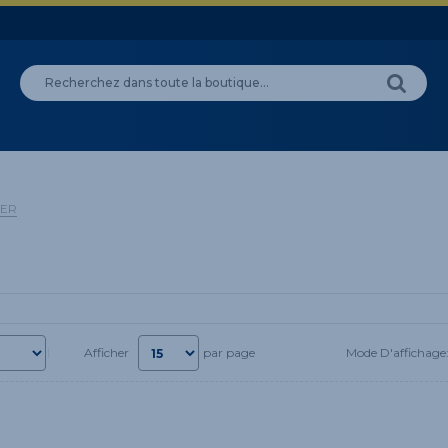
ER
Mode D'affichage
Afficher
par page