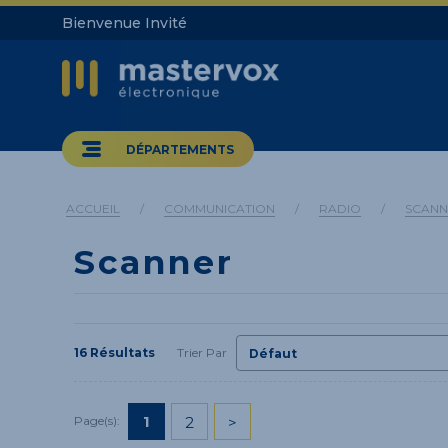
Bienvenue Invité
DÉPARTEMENTS
ACCUEIL
/
COMMUNICATION
/
RADIO
/
SCANN
Scanner
16 Résultats
Trier Par
1
2
>
Page(s):