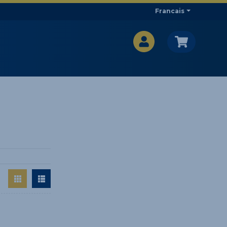
Francais
CA$
CA$
: