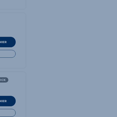
NIER
OCK
NIER