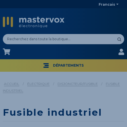
Francais
CA$
CA$
DÉPARTEMENTS
ACCUEIL
/
ÉLECTRIQUE
/
DISJONCTEUR/FUSIBLE
/
FUSIBLE
INDUSTRIEL
Fusible industriel