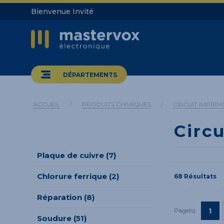
Bienvenue Invité
DÉPARTEMENTS
ACCUEIL
/
PRODUITS CHIMIQUES
/
CIRCUIT IMPRIM
Circ
Plaque de cuivre (7)
Chlorure ferrique (2)
68 Résultats
Réparation (8)
1
Page(s):
Soudure (51)