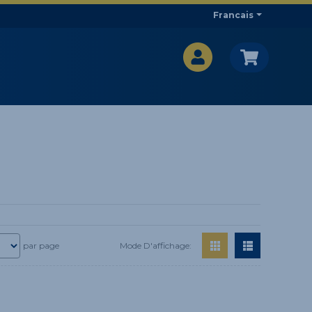
Francais
CA$
CA$
Mode D'affichage:
par page