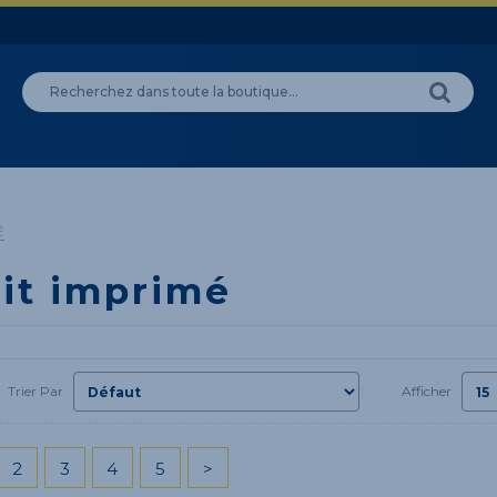
É
uit imprimé
Trier Par
Afficher
2
3
4
5
>