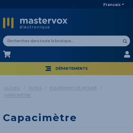
Francais
CA$
CA$
DÉPARTEMENTS
ACCUEIL
/
OUTILS
/
ÉQUIPEMENT DE MESURE
/
CAPACIMÈTRE
Capacimètre