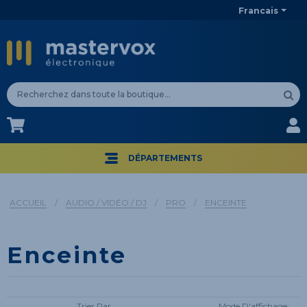
Francais
CA$
CA$
DÉPARTEMENTS
ACCUEIL
/
AUDIO / VIDÉO / DJ
/
PRO
/
ENCEINTE
Enceinte
Trier Par
Mode D'affichage: