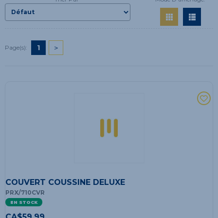
1
>
Page(s):
COUVERT COUSSINE DELUXE
PRX/710CVR
EN STOCK
CA$
59.99