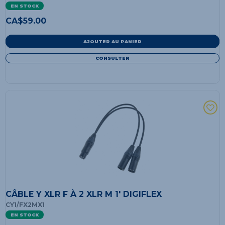
EN STOCK
CA$
59.00
AJOUTER AU PANIER
CONSULTER
CÂBLE Y XLR F À 2 XLR M 1' DIGIFLEX
CY1/FX2MX1
EN STOCK