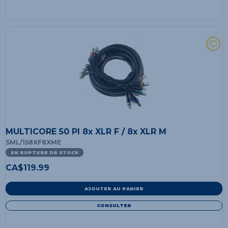
MULTICORE 50 PI 8x XLR F / 8x XLR M
SML/158XF8XME
EN RUPTURE DE STOCK
CA$
119.99
AJOUTER AU PANIER
CONSULTER