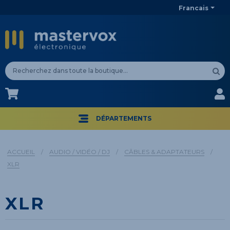
Francais
CA$
CA$
DÉPARTEMENTS
ACCUEIL
/
AUDIO / VIDÉO / DJ
/
CÂBLES & ADAPTATEURS
/
XLR
XLR