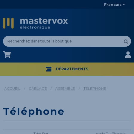
Francais
CA$
CA$
DÉPARTEMENTS
ACCUEIL
/
CÂBLAGE
/
ASSEMBLÉ
/
TÉLÉPHONE
Téléphone
Trier Par
Mode D'affichage: