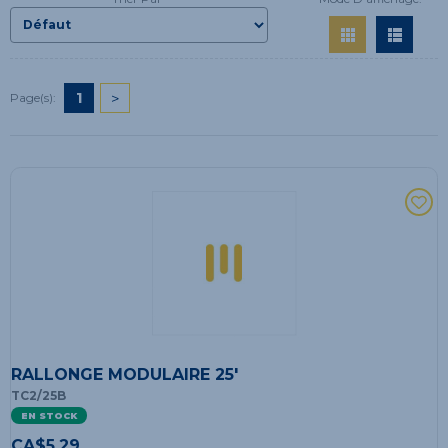
1
>
Page(s):
RALLONGE MODULAIRE 25'
TC2/25B
EN STOCK
CA$
5.29