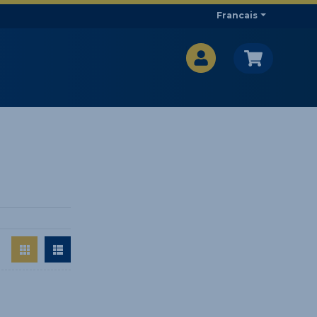
Francais
CA$
CA$
: