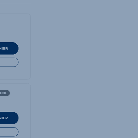
NIER
OCK
NIER