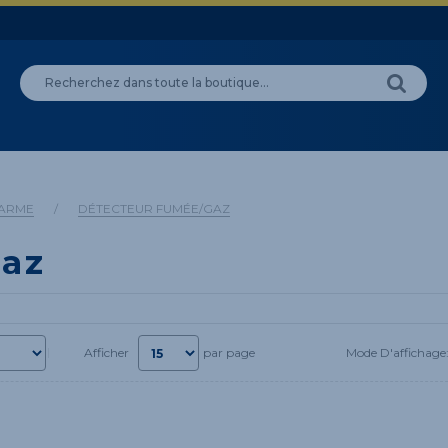
LARME
/
DÉTECTEUR FUMÉE/GAZ
gaz
Mode D'affichage
Afficher
par page