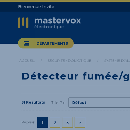
Bienvenue Invité
DÉPARTEMENTS
ACCUEIL
/
SÉCURITÉ / DOMOTIQUE
/
SYSTÈME D'A
Détecteur fumée/
31 Résultats
Trier Par
1
2
3
>
Page(s):