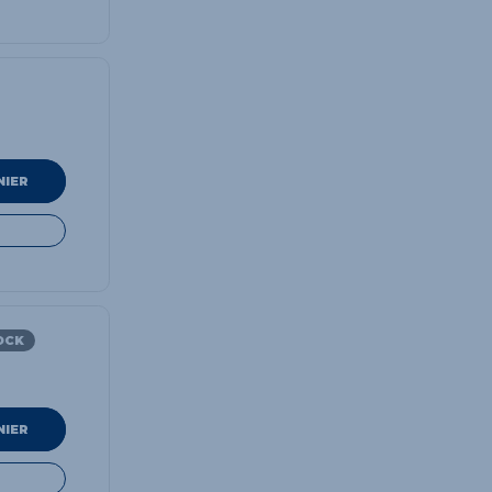
NIER
OCK
NIER