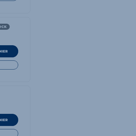
OCK
NIER
NIER