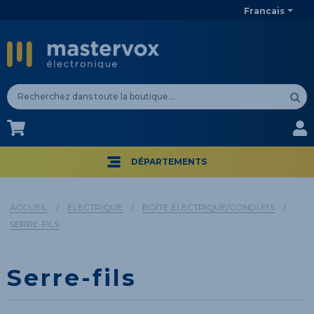
Francais
CA$
CA$
DÉPARTEMENTS
ACCUEIL
/
ÉLECTRIQUE
/
BOÎTE ÉLECTRIQUE/CONDUITS
/
SERRE-FILS
Serre-fils