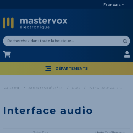
Francais
CA$
CA$
DÉPARTEMENTS
ACCUEIL
/
AUDIO / VIDÉO / DJ
/
PRO
/
INTERFACE AUDIO
Interface audio
Trier Par
Mode D'affichage: