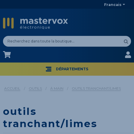
Francais
CA$
CA$
DÉPARTEMENTS
ACCUEIL
/
OUTILS
/
À MAIN
/
OUTILS TRANCHANT/LIMES
outils
tranchant/limes