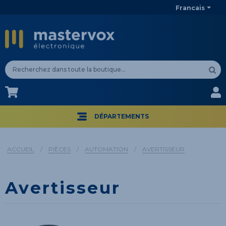
Francais
CA$
CA$
DÉPARTEMENTS
ACCUEIL
/
PIÈCES
/
AUTOMATION
/
AVERTISSEUR
Avertisseur