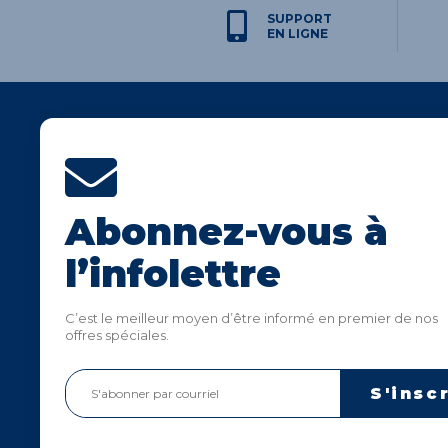
SUPPORT
EN LIGNE
Abonnez-vous à
Politique de confidentialité
Politique d'expédition
Blogue
l’infolettre
Produits non-listés
Carrières
C’est le meilleur moyen d’être informé en premier de nos
Soumissions
Nos maga
offres spéciales.
Notre politique
Nous join