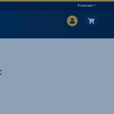
Francais
CA$
CA$
C