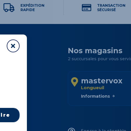
EXPÉDITION
TRANSACTION
RAPIDE
SÉCURISÉ
Nos magasins
2 succursales pour vous servi
mastervox
Longueuil
sins
Informations
dre
Service à la clientèle