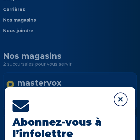
Carrières
Nos magasins
Nous joindre
Nos magasins
2 succursales pour vous servir
mastervox
Longueuil
Informations
Abonnez-vous à
mastervox
l’infolettre
Notre-Dame-des-Prairies