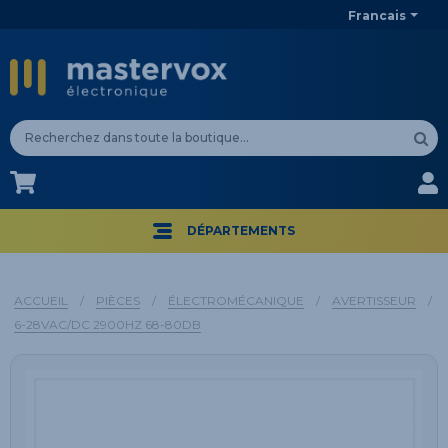
Francais
CA$
CA$
DÉPARTEMENTS
ACCUEIL
/
PIÈCES
/
ÉLECTROMÉCANIQUE
/
AVERTISSEUR
/
6-28VAC/DC 2900HZ 68-80DB