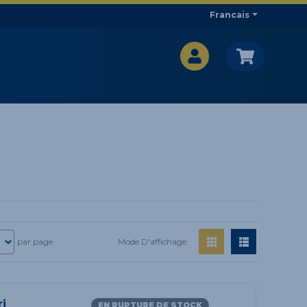
Francais
CA$
CA$
Mode D'affichage:
par page
ri
EN RUPTURE DE STOCK