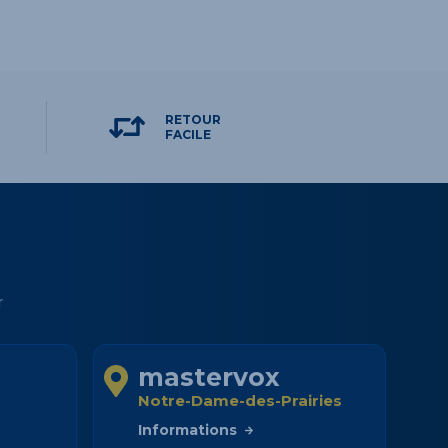
RETOUR
FACILE
r
mastervox
Notre-Dame-des-Prairies
Informations