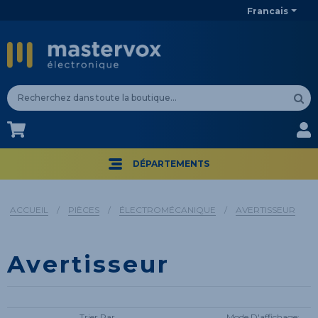
Francais
CA$
CA$
DÉPARTEMENTS
ACCUEIL
/
PIÈCES
/
ÉLECTROMÉCANIQUE
/
AVERTISSEUR
Avertisseur
Trier Par
Mode D'affichage: