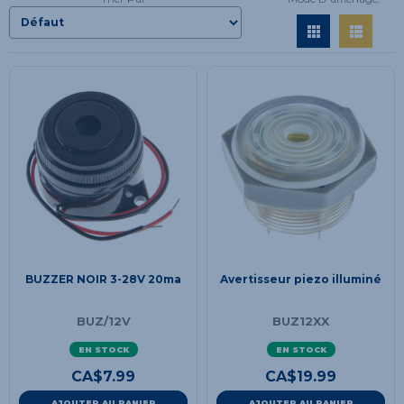
BUZZER NOIR 3-28V 20ma
Avertisseur piezo illuminé
BUZ/12V
BUZ12XX
EN STOCK
EN STOCK
CA$
7.99
CA$
19.99
AJOUTER AU PANIER
AJOUTER AU PANIER