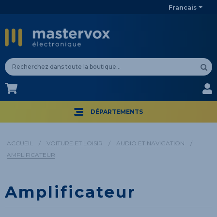
Francais
CA$
CA$
DÉPARTEMENTS
ACCUEIL
/
VOITURE ET LOISIR
/
AUDIO ET NAVIGATION
/
AMPLIFICATEUR
Amplificateur