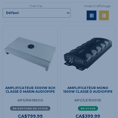
Trier Par
Mode D'affichage:
AMPLIFICATEUR 3000W 6CH
AMPLIFICATEUR MONO
CLASSE D MARIN AUDIOPIPE
1500W CLASSE D AUDIOPIPE
APS/R6185GS
APC/LE15001D
EN RUPTURE DE STOCK
EN STOCK
CA$
799.99
CA$
399.99