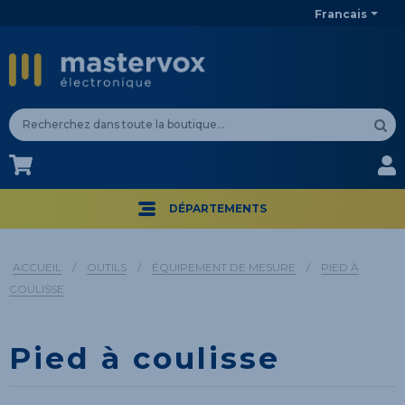
Francais
CA$
CA$
DÉPARTEMENTS
ACCUEIL
/
OUTILS
/
ÉQUIPEMENT DE MESURE
/
PIED À
COULISSE
Pied à coulisse